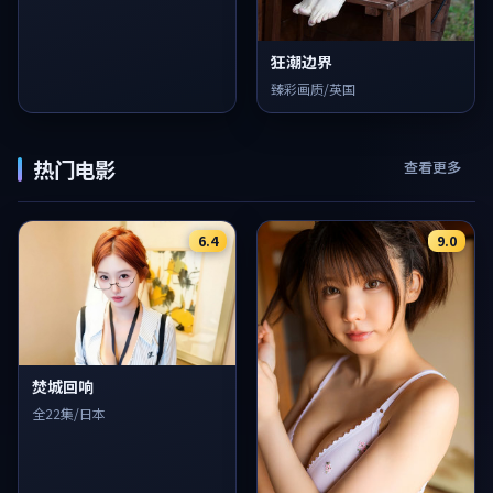
狂潮边界
臻彩画质/英国
热门电影
查看更多
6.4
9.0
焚城回响
全22集/日本