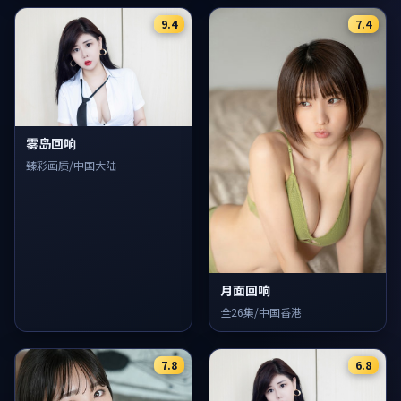
9.4
7.4
雾岛回响
臻彩画质/中国大陆
月面回响
全26集/中国香港
7.8
6.8