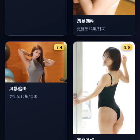
风暴回响
更新至32集/韩国
7.4
8.6
风暴追缉
更新至16集/英国
寒锋追缉