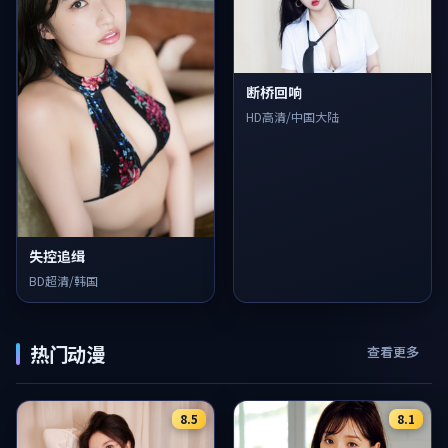
断桥回响
HD高清/中国大陆
失控追缉
BD超清/韩国
热门动漫
查看更多
8.5
8.1