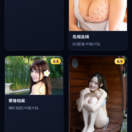
危城追缉
BD超清/中国大陆
8.8
6.9
寒锋档案
臻彩画质/中国大陆