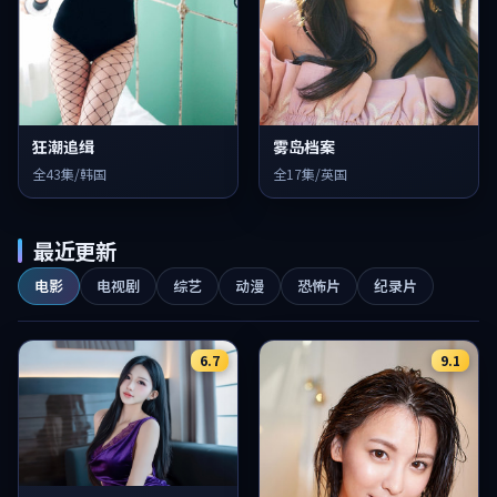
狂潮追缉
雾岛档案
全43集/韩国
全17集/英国
最近更新
电影
电视剧
综艺
动漫
恐怖片
纪录片
6.7
9.1