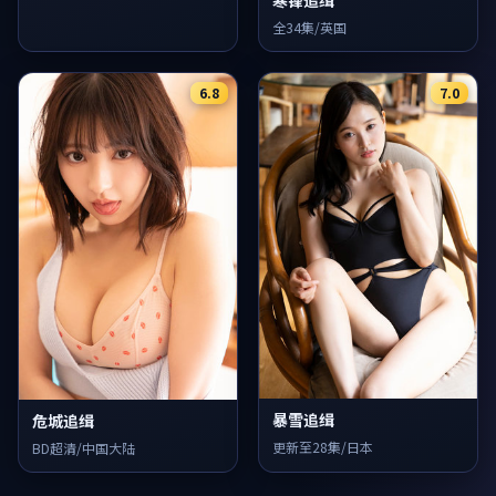
全34集/英国
6.8
7.0
暴雪追缉
危城追缉
更新至28集/日本
BD超清/中国大陆